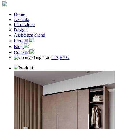
Home
Azienda
Produzione
Design
Assistenza clienti
Prodotti
Blog
Contatti
ITA
ENG
Prodotti