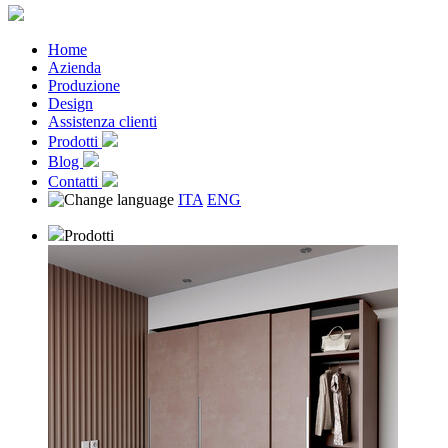
Home
Azienda
Produzione
Design
Assistenza clienti
Prodotti
Blog
Contatti
ITA
ENG
Prodotti