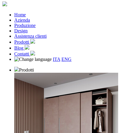
Home
Azienda
Produzione
Design
Assistenza clienti
Prodotti
Blog
Contatti
ITA
ENG
Prodotti