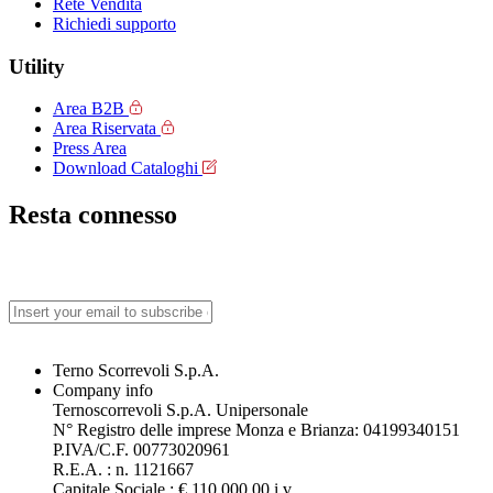
Rete Vendita
Richiedi supporto
Utility
Area B2B
Area Riservata
Press Area
Download Cataloghi
Resta connesso
Terno Scorrevoli S.p.A.
Company info
Ternoscorrevoli S.p.A. Unipersonale
N° Registro delle imprese Monza e Brianza: 04199340151
P.IVA/C.F. 00773020961
R.E.A. : n. 1121667
Capitale Sociale : € 110.000,00 i.v.