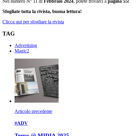
Nel numero N° 11 di
Febbraio 2024
, potete trovarci a
pagina 55!
Sfogliate tutta la rivista, buona lettura!
Clicca qui per sfogliare la rivista
TAG
Advertising
Magic2
Articolo precedente
#ADV
Terno @ MIDIA 2025