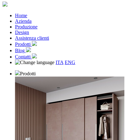
Home
Azienda
Produzione
Design
Assistenza clienti
Prodotti
Blog
Contatti
ITA
ENG
Prodotti