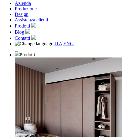
Azienda
Produzione
Design
Assistenza clienti
Prodotti
Blog
Contatti
ITA
ENG
Prodotti