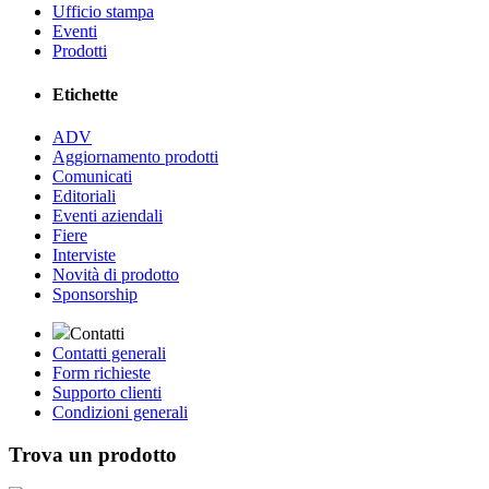
Ufficio stampa
Eventi
Prodotti
Etichette
ADV
Aggiornamento prodotti
Comunicati
Editoriali
Eventi aziendali
Fiere
Interviste
Novità di prodotto
Sponsorship
Contatti
Contatti generali
Form richieste
Supporto clienti
Condizioni generali
Trova un prodotto