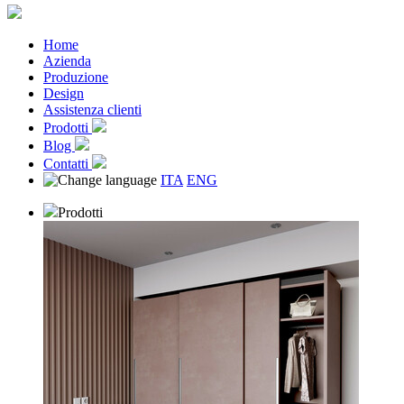
Home
Azienda
Produzione
Design
Assistenza clienti
Prodotti
Blog
Contatti
ITA
ENG
Prodotti