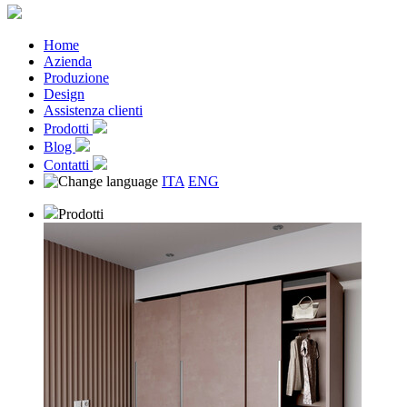
Home
Azienda
Produzione
Design
Assistenza clienti
Prodotti
Blog
Contatti
ITA
ENG
Prodotti