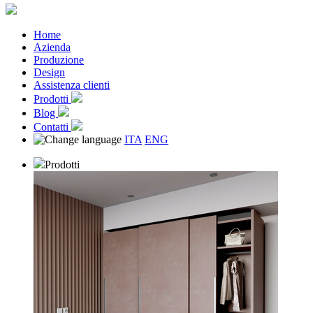
Home
Azienda
Produzione
Design
Assistenza clienti
Prodotti
Blog
Contatti
ITA
ENG
Prodotti