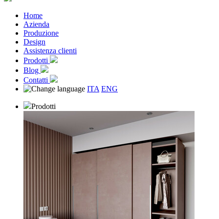
Home
Azienda
Produzione
Design
Assistenza clienti
Prodotti
Blog
Contatti
ITA
ENG
Prodotti