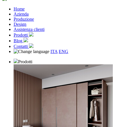
Home
Azienda
Produzione
Design
Assistenza clienti
Prodotti
Blog
Contatti
ITA
ENG
Prodotti