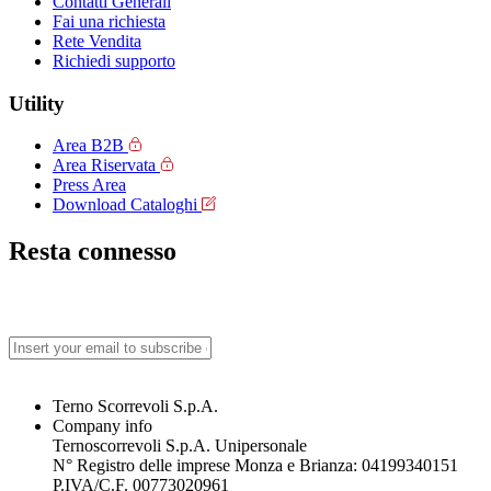
Contatti Generali
Fai una richiesta
Rete Vendita
Richiedi supporto
Utility
Area B2B
Area Riservata
Press Area
Download Cataloghi
Resta connesso
Terno Scorrevoli S.p.A.
Company info
Ternoscorrevoli S.p.A. Unipersonale
N° Registro delle imprese Monza e Brianza: 04199340151
P.IVA/C.F. 00773020961