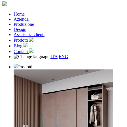
Home
Azienda
Produzione
Design
Assistenza clienti
Prodotti
Blog
Contatti
ITA
ENG
Prodotti