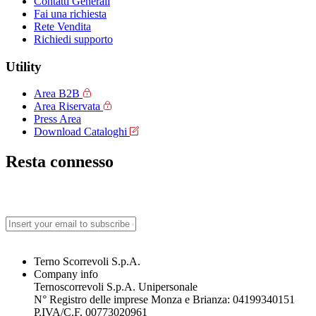
Contatti Generali
Fai una richiesta
Rete Vendita
Richiedi supporto
Utility
Area B2B
Area Riservata
Press Area
Download Cataloghi
Resta connesso
Terno Scorrevoli S.p.A.
Company info
Ternoscorrevoli S.p.A. Unipersonale
N° Registro delle imprese Monza e Brianza: 04199340151
P.IVA/C.F. 00773020961