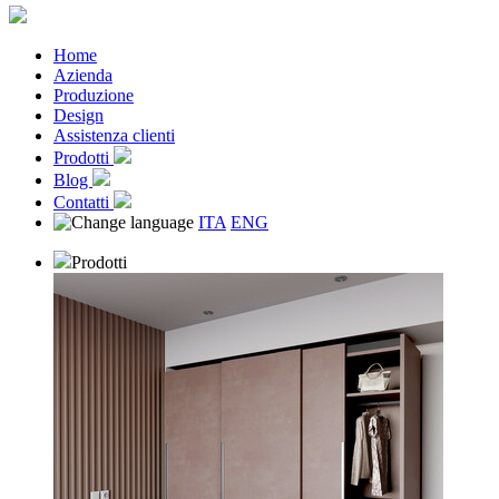
Home
Azienda
Produzione
Design
Assistenza clienti
Prodotti
Blog
Contatti
ITA
ENG
Prodotti